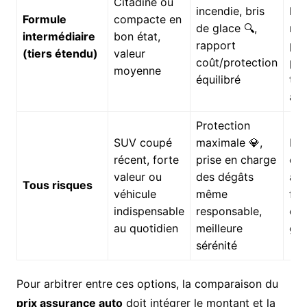
Citadine ou
incendie, bris
les
Formule
compacte en
de glace 🔍,
res
intermédiaire
bon état,
rapport
pas
(tiers étendu)
valeur
coût/protection
pro
moyenne
équilibré
tou
acc
Protection
SUV coupé
maximale 💎,
Pri
récent, forte
prise en charge
éle
valeur ou
des dégâts
att
Tous risques
véhicule
même
fra
indispensable
responsable,
exc
au quotidien
meilleure
gar
sérénité
Pour arbitrer entre ces options, la comparaison du
prix assurance auto
doit intégrer le montant et la