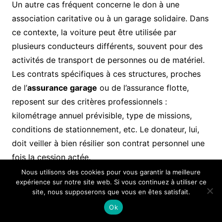
Un autre cas fréquent concerne le don à une
association caritative ou à un garage solidaire. Dans
ce contexte, la voiture peut être utilisée par
plusieurs conducteurs différents, souvent pour des
activités de transport de personnes ou de matériel.
Les contrats spécifiques à ces structures, proches
de l’
assurance garage
ou de l’assurance flotte,
reposent sur des critères professionnels :
kilométrage annuel prévisible, type de missions,
conditions de stationnement, etc. Le donateur, lui,
doit veiller à bien résilier son contrat personnel une
fois la cession actée.
Nous utilisons des cookies pour vous garantir la meilleure
expérience sur notre site web. Si vous continuez à utiliser ce
Véhicules atypiques, enchères,
site, nous supposerons que vous en êtes satisfait.
remorques : quand le don bouscule
Ok