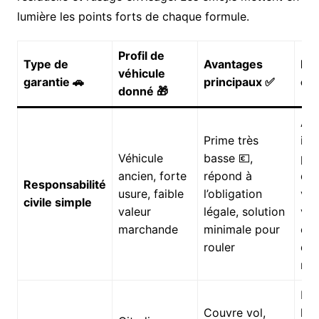
lumière les points forts de chaque formule.
Profil de
Type de
Avantages
Lim
véhicule
garantie 🚗
principaux ✅
con
donné 🎁
Au
Prime très
ind
Véhicule
basse 💶,
pou
ancien, forte
répond à
dég
Responsabilité
usure, faible
l’obligation
vot
civile simple
valeur
légale, solution
voi
marchande
minimale pour
cas
rouler
d’a
res
Ind
Couvre vol,
lim