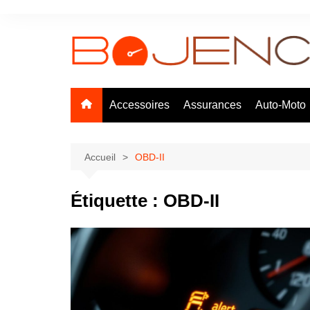
Aller
au
contenu
Accessoires
Assurances
Auto-Moto
Accueil
OBD-II
Étiquette :
OBD-II